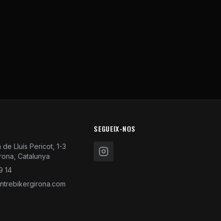
SEGUEIX-NOS
de Lluís Pericot, 1-3
rona, Catalunya
9 14
trebikergirona.com