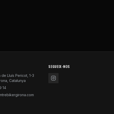
SEGUEIX-NOS
de Lluís Pericot, 1-3
rona, Catalunya
9 14
trebikergirona.com