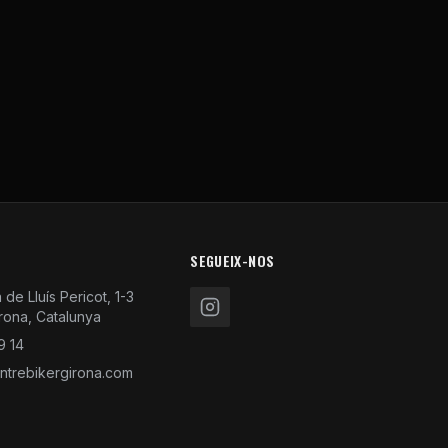
SEGUEIX-NOS
de Lluís Pericot, 1-3
rona, Catalunya
9 14
trebikergirona.com