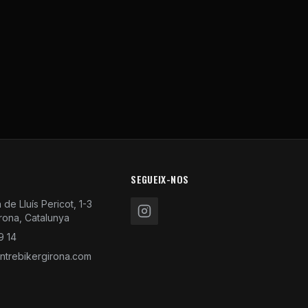
SEGUEIX-NOS
de Lluís Pericot, 1-3
rona, Catalunya
9 14
trebikergirona.com