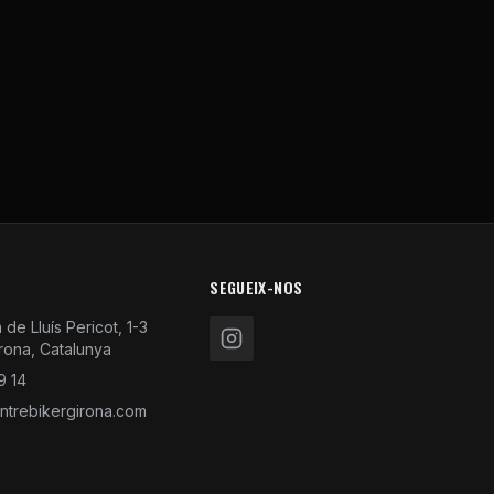
SEGUEIX-NOS
de Lluís Pericot, 1-3
rona, Catalunya
9 14
trebikergirona.com