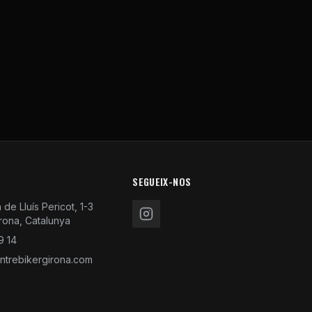
SEGUEIX-NOS
de Lluís Pericot, 1-3
rona, Catalunya
9 14
trebikergirona.com