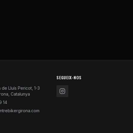
SEGUEIX-NOS
de Lluís Pericot, 1-3
rona, Catalunya
9 14
trebikergirona.com