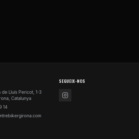
SEGUEIX-NOS
de Lluís Pericot, 1-3
rona, Catalunya
9 14
trebikergirona.com