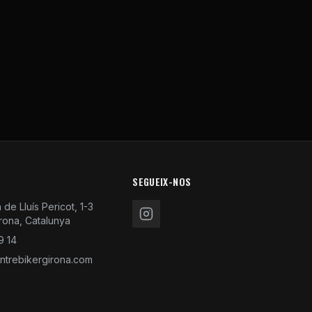
SEGUEIX-NOS
de Lluís Pericot, 1-3
rona, Catalunya
9 14
trebikergirona.com