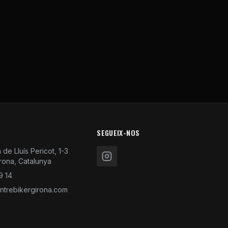
SEGUEIX-NOS
de Lluís Pericot, 1-3
rona, Catalunya
9 14
trebikergirona.com